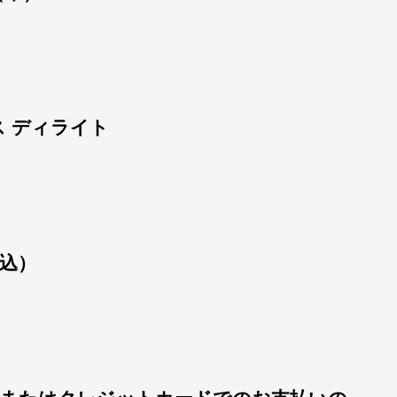
 ディライト
込）