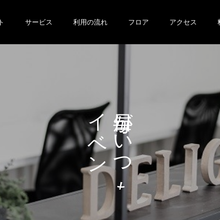
ト
サービス
利用の流れ
フロア
アクセス
イ
が
ベ
い
ン
つ
ト
も