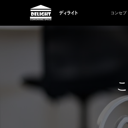
コンセプ
こ
の
サ
イ