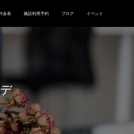
料金表
施設利用予約
ブログ
イベント
と
収
集
の
理
由