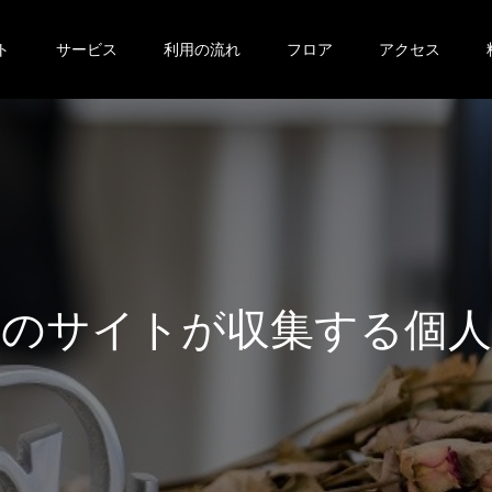
ト
サービス
利用の流れ
フロア
アクセス
ト
が
収
集
す
る
個
人
デ
ー
タ