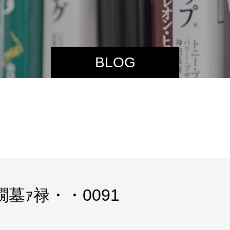
BLOG
ｪ繝墓ｧ禄・・0091