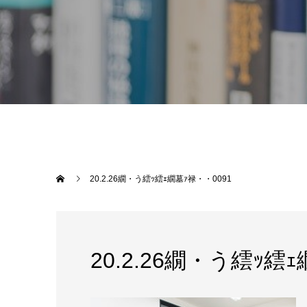
20.2.26繝・う繧ｯ繧ｪ繝墓ｧ禄・・0091
20.2.26繝・う繧ｯ繧