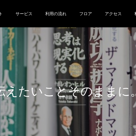
ト
サービス
利用の流れ
フロア
アクセス
伝
え
た
い
こ
と
そ
の
ま
ま
に