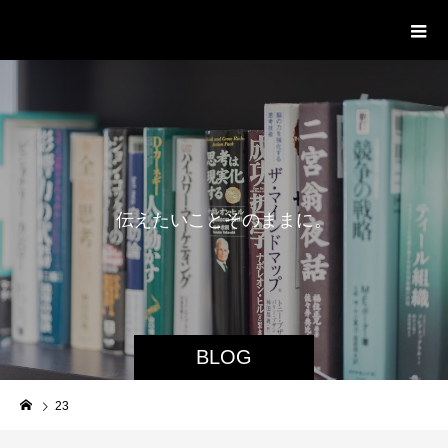
delight ディライト
伝
え
た
い
こ
と
そ
の
ま
ま
に
。
BLOG
23