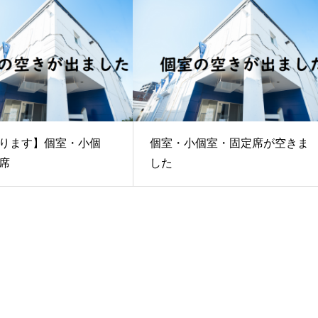
ります】個室・小個
個室・小個室・固定席が空きま
席
した