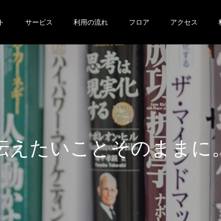
ト
サービス
利用の流れ
フロア
アクセス
伝
え
た
い
こ
と
そ
の
ま
ま
に