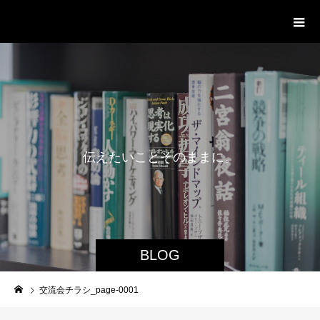
delight ディライト
伝
え
た
い
こ
と
そ
の
ま
ま
に
。
BLOG
交流会チラシ_page-0001