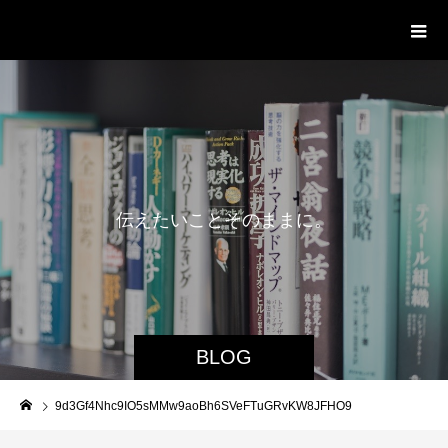
delight ディライト
伝
え
た
い
こ
と
そ
の
ま
ま
に
。
BLOG
9d3Gf4Nhc9IO5sMMw9aoBh6SVeFTuGRvKW8JFHO9