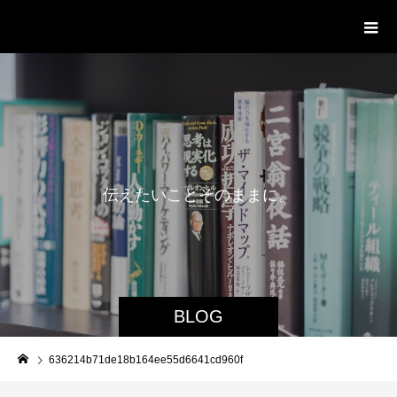
delight ディライト
伝
え
た
い
こ
と
そ
の
ま
ま
に
。
BLOG
636214b71de18b164ee55d6641cd960f