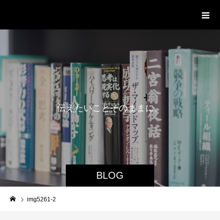
delight ディライト
伝
え
た
い
こ
と
そ
の
ま
ま
に
。
BLOG
img5261-2