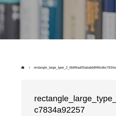
rectangle_large_type_2_0b8f4ad05ababb8f48cdbc7834
rectangle_large_typ
c7834a92257