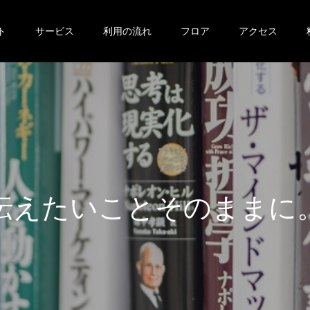
ト
サービス
利用の流れ
フロア
アクセス
伝
え
た
い
こ
と
そ
の
ま
ま
に