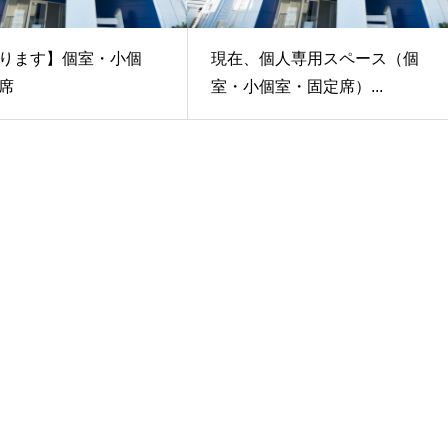
ります】個室・小個
現在、個人専用スペース（個
席
室・小個室・固定席）...