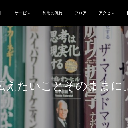
ト
サービス
利用の流れ
フロア
アクセス
伝
え
た
い
こ
と
そ
の
ま
ま
に