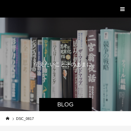
delight ディライト
伝
え
た
い
こ
と
そ
の
ま
ま
に
。
BLOG
DSC_0817