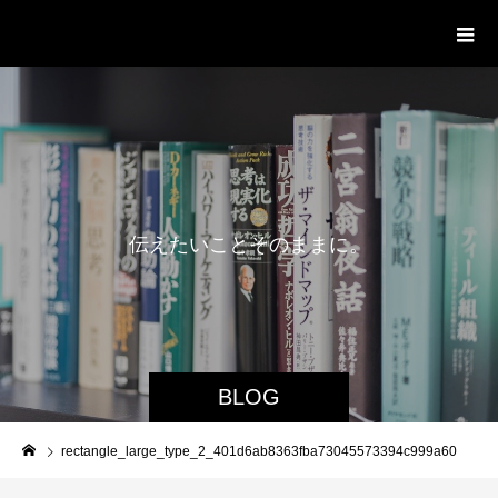
delight ディライト
伝
え
た
い
こ
と
そ
の
ま
ま
に
。
BLOG
rectangle_large_type_2_401d6ab8363fba73045573394c999a60