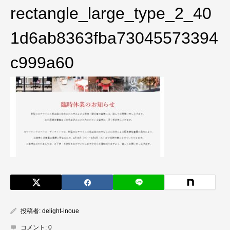
rectangle_large_type_2_40
1d6ab8363fba73045573394
c999a60
投稿者:
delight-inoue
コメント:
0