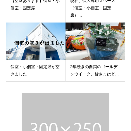
【空室あります】個室・小
現在、個人専用スペース
個室・固定席
（個室・小個室・固定
席）...
個室・小個室・固定席が空
2年続きの自粛のゴールデ
きました
ンウイーク、皆さまはど...