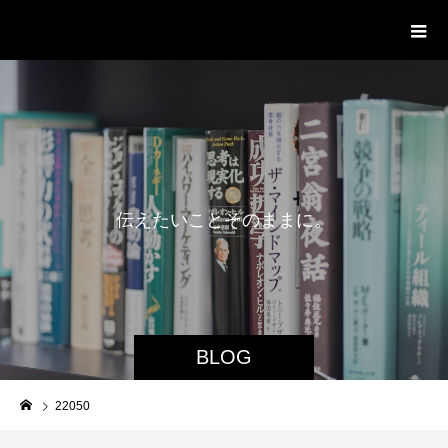
delight ディライト
伝
え
た
い
こ
と
そ
の
ま
ま
に
。
BLOG
22050