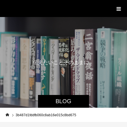
delight ディライト
伝
え
た
い
こ
と
そ
の
ま
ま
に
。
BLOG
3b487d1fddfb060c8ab16e015c8bd675