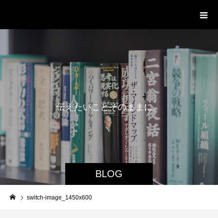
delight ディライト
伝
え
た
い
こ
と
そ
の
ま
ま
に
。
BLOG
switch-image_1450x600