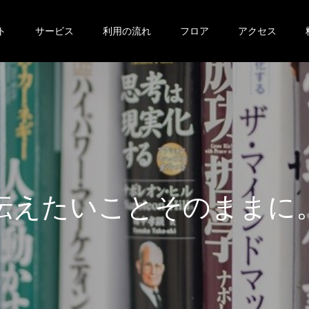
ト
サービス
利用の流れ
フロア
アクセス
伝
え
た
い
こ
と
そ
の
ま
ま
に